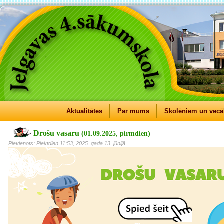
Aktualitātes
Par mums
Skolēniem un vec
Drošu vasaru
(01.09.2025, pirmdien)
Pievienots: Piektdien 11:53, 2025. gada 13. jūnijā