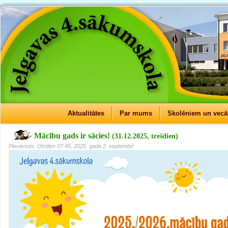
Aktualitātes
Par mums
Skolēniem un vec
Mācību gads ir sācies!
(31.12.2025, trešdien)
Pievienots: Otrdien 07:45, 2025. gada 2. septembrī