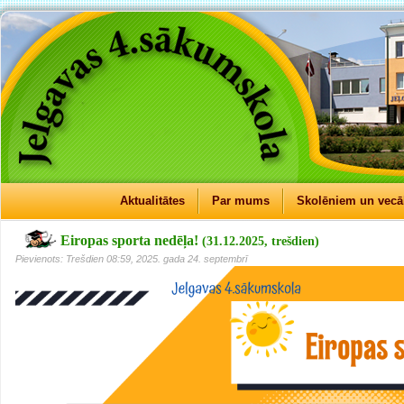
Aktualitātes
Par mums
Skolēniem un vec
Eiropas sporta nedēļa!
(31.12.2025, trešdien)
Pievienots: Trešdien 08:59, 2025. gada 24. septembrī