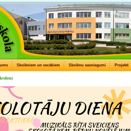
mums
Skolēniem un vecākiem
Skolēnu sasniegumi
Projekti
ektdien)