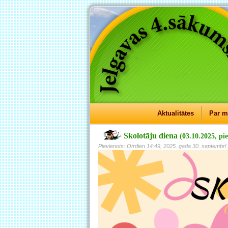
Aktualitātes
Par 
Skolotāju diena
(03.10.2025, pi
Pievienots: Otrdien 14:49, 2025. gada 30. septembrī