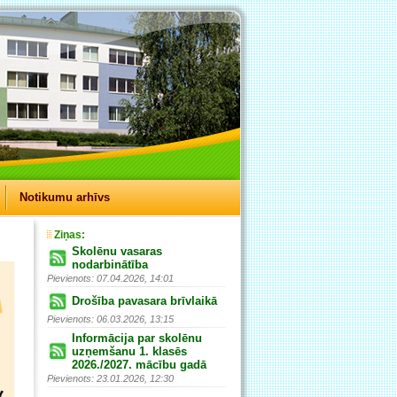
Notikumu arhīvs
Ziņas:
Skolēnu vasaras
nodarbinātība
Pievienots: 07.04.2026, 14:01
Drošība pavasara brīvlaikā
Pievienots: 06.03.2026, 13:15
Informācija par skolēnu
uzņemšanu 1. klasēs
2026./2027. mācību gadā
Pievienots: 23.01.2026, 12:30