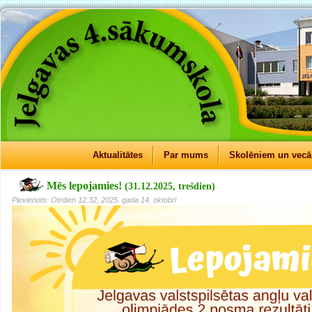
Aktualitātes
Par mums
Skolēniem un vec
Mēs lepojamies!
(31.12.2025, trešdien)
Pievienots: Otrdien 12:32, 2025. gada 14. oktobrī