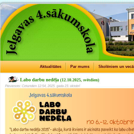
Aktualitātes
Par mums
Skolēniem un vec
Labo darbu nedēļa
(12.10.2025, svētdien)
Pievienots: Ceturtdien 12:54, 2025. gada 23. oktobrī