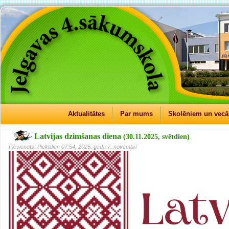
Aktualitātes
Par mums
Skolēniem un vec
Latvijas dzimšanas diena
(30.11.2025, svētdien)
Pievienots: Piektdien 07:54, 2025. gada 7. novembrī