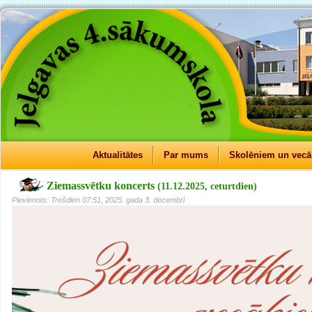
Aktualitātes
Par mums
Skolēniem un vec
Ziemassvētku koncerts
(11.12.2025, ceturtdien)
Pievienots: Trešdien 07:51, 2025. gada 3. decembrī