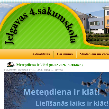
Aktualitātes
Par mums
Skolēniem un vec
Meteņdiena ir klāt!
(06.02.2026, piektdien)
Pievienots: Trešdien 14:10, 2026. gada 21. janvārī