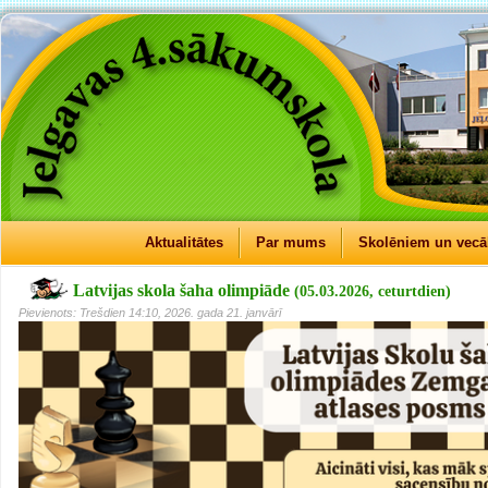
Aktualitātes
Par mums
Skolēniem un vec
Latvijas skola šaha olimpiāde
(05.03.2026, ceturtdien)
Pievienots: Trešdien 14:10, 2026. gada 21. janvārī